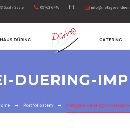
3 Saal / Saale
09762 6746
info@metzgerei-dueri
HAUS DÜRING
CATERING
I-DUERING-IMP
Home
Portfolio Item
Metzgerei-Duering-Impression