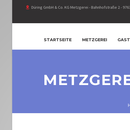
Düring GmbH & Co. KG Metzgerei - Bahnhofstraße 2 - 9763
STARTSEITE
METZGEREI
GAST
METZGERE