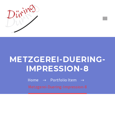
METZGEREI-DUERING-
IMPRESSION-8
Home
Portfolio Item
Metzgerei-Duering-Impression-8